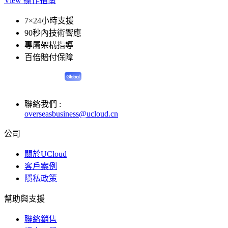
View 操作指南
7×24小時支援
90秒內技術響應
專屬架構指導
百倍賠付保障
聯絡我們 :
overseasbusiness@ucloud.cn
公司
關於UCloud
客戶案例
隱私政策
幫助與支援
聯絡銷售